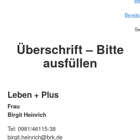
Be
Bereit
Se
Überschrift – Bitte
ausfüllen
Leben + Plus
Frau
Birgit Heinrich
Tel: 0981/46115-38
birgit.heinrich@brk.de