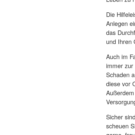
Die Hilfele
Anlegen ei
das Durchf
und Ihren 
Auch im Fa
immer zur V
Schaden ab
diese vor 
Außerdem u
Versorgung
Sicher sind
scheuen Si
gerne, fre