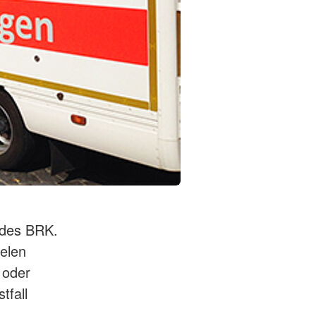
 des BRK.
ielen
 oder
tfall