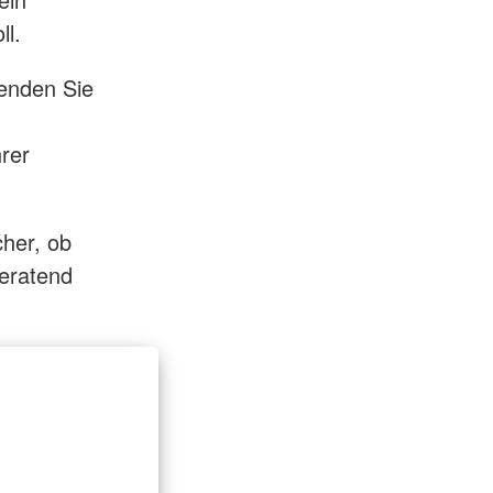
ll.
Wenden Sie
hrer
cher, ob
eratend