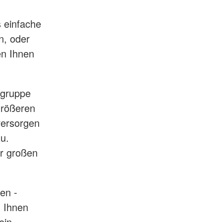
s einfache
n, oder
en Ihnen
zgruppe
 größeren
versorgen
zu.
r großen
len -
n Ihnen
ein