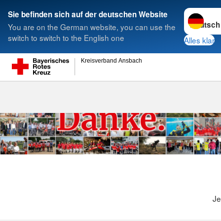
Sprache w
Sie befinden sich auf der deutschen Website
You are on the German website, you can use the
Suche
switch to switch to the English one
Alles klar
Kreisverband Ansbach
Je