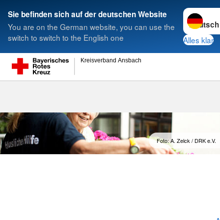
Sprache w
Sie befinden sich auf der deutschen Website
You are on the German website, you can use the
Suche
switch to switch to the English one
Alles klar
Kreisverband Ansbach
Hauswirtschaf
Foto: A. Zelck / DRK e.V.