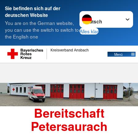
Sie befinden sich auf der
Sprache wechseln zu
deutschen Website
Suche
You are on the German website,
you can use the switch to switch to
Alles klar
the English one
Bereitschaft Petersaurach
Kreisverband Ansbach
Menü
Bereitschaft
Petersaurach