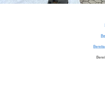
Be
Bereit
Berei