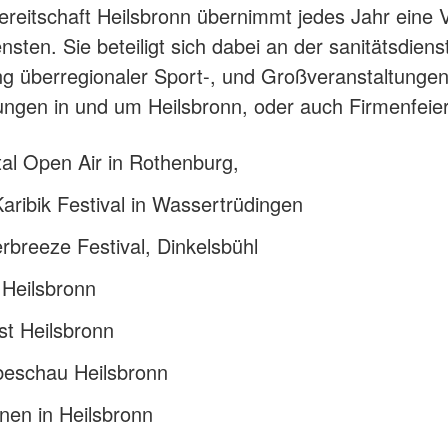
ermin stellen
KiTa Burg
Schulsanitätsdienst
JRK Ortsgruppe Schillingsfürst
Sport
reitschaft Heilsbronn übernimmt jedes Jahr eine V
Helfer vor Ort - First Responder
bach
KiTa Rezat
JRK Ortsgruppe Wassertrüdingen
Rotkreuzku
nsten. Sie beteiligt sich dabei an der sanitätsdiens
Informationsveranstaltungen
Oberdachs
Outdoor
hhofen
JRK Ortsgruppe Weidenbach
mme
Jugendarb
g überregionaler Sport-, und Großveranstaltungen
Rotkreuzku
Vorträge, Präsentationen &
elsbühl
JRK Ortsgruppe Wilburgstetten
für Feuer
Vorführungen
chtwangen
ungen in und um Heilsbronn, oder auch Firmenfeie
JRK-Bayern
sbronn
Wohlfahrt und Sozialarbeit
rieden
al Open Air in Rothenburg,
tershausen
Gemeinschaft für Wohlfahrts- und
Sozialarbeit
htenau
Karibik Festival in Wassertrüdingen
henburg
breeze Festival, Dinkelsbühl
 Heilsbronn
st Heilsbronn
eschau Heilsbronn
nen in Heilsbronn