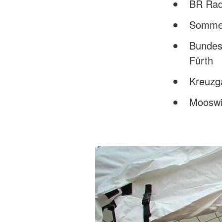
BR Radl
Sommer
Bundes
Fürth
Kreuzg
Mooswi