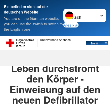
Sie befinden sich auf der
Sprache wechseln zu
deutschen Website
Suche
You are on the German website,
you can use the switch to switch to
Alles klar
the English one
Kreisverband Ansbach
Menü
13.02.2021
· Ber_Schillingsfürst_News
Leben durchströmt
den Körper -
Einweisung auf den
neuen Defibrillator