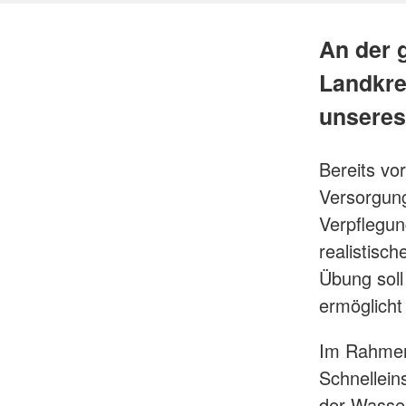
An der 
Landkre
unseres
Bereits vo
Versorgung
Verpflegun
realistisc
Übung soll
ermöglicht
Im Rahmen
Schnellein
der Wasser