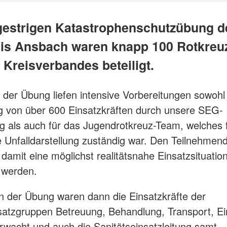
gestrigen Katastrophenschutzübung d
is Ansbach waren knapp 100 Rotkreuz
 Kreisverbandes beteiligt.
r der Übung liefen intensive Vorbereitungen sowohl 
 von über 600 Einsatzkräften durch unsere SEG-
g als auch für das Jugendrotkreuz-Team, welches f
he Unfalldarstellung zuständig war. Den Teilnehmen
 damit eine möglichst realitätsnahe Einsatzsituatio
 werden.
 der Übung waren dann die Einsatzkräfte der
satzgruppen Betreuung, Behandlung, Transport, Ei
wacht und auch die Sanitätseinsatzleitung samt