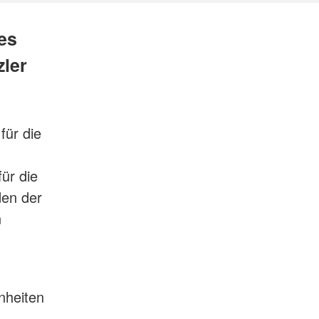
es
ler
für die
ür die
den der
n
nheiten