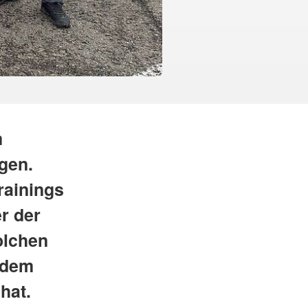
m
gen.
rainings
r der
olchen
 dem
hat.