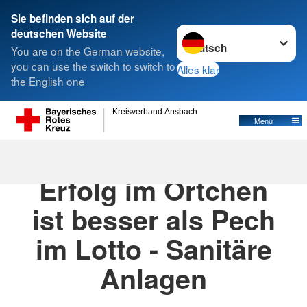
Sie befinden sich auf der
Sprache wechseln zu
deutschen Website
Suche
You are on the German website,
you can use the switch to switch to
Alles klar
the English one
Kreisverband Ansbach
Menü
18.01.2021
· Ber_Schillingsfürst_News
Erfolg im Örtchen
ist besser als Pech
im Lotto - Sanitäre
Anlagen