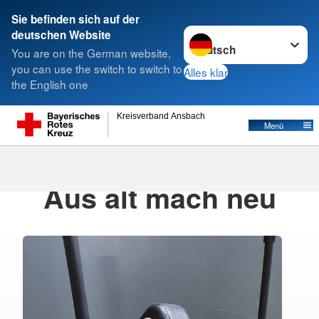
Sie befinden sich auf der
Sprache wechseln zu
deutschen Website
Suche
You are on the German website,
you can use the switch to switch to
Alles klar
the English one
Kreisverband Ansbach
Menü
14.09.2020
· Ber_Ansbach_News
Aus alt mach neu