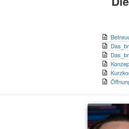
Di
Betreu
Das_br
Das_br
Konzep
Kurzko
Öffnun