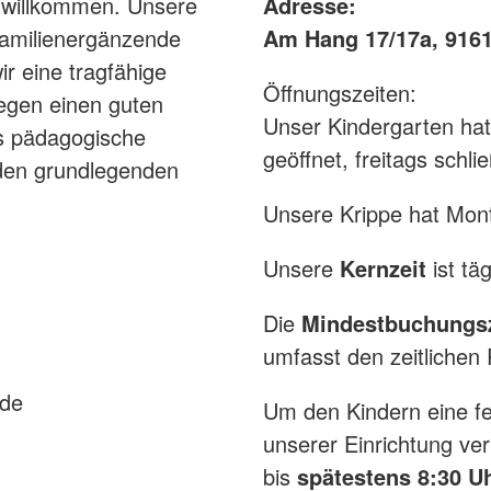
h willkommen. Unsere
Adresse:
 familienergänzende
Am Hang 17/17a, 916
r eine tragfähige
Öffnungszeiten:
legen einen guten
Unser Kindergarten hat
as pädagogische
geöffnet, freitags schl
nden grundlegenden
Unsere Krippe hat Mont
Unsere
Kernzeit
ist tä
Die
Mindestbuchungsz
umfasst den zeitlichen
ude
Um den Kindern eine fe
unserer Einrichtung verm
bis
spätestens 8:30 U