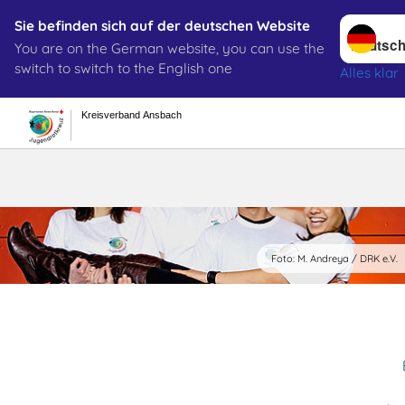
Sprache w
Sie befinden sich auf der deutschen Website
You are on the German website, you can use the
Suche
switch to switch to the English one
Alles klar
Kreisverband Ansbach
JRK Ortsgru
Foto: M. Andreya / DRK e.V.