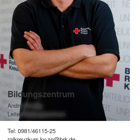
Bildungszentrum
Andre Herwig
Leiter Bildungszentrum
Tel: 0981/46115-25
rotkreuzkurs.kv-an@brk.de