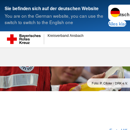
Sprache w
Sie befinden sich auf der deutschen Website
You are on the German website, you can use the
Suche
switch to switch to the English one
Alles klar
Kreisverband Ansbach
Rotkreuzkurs
Foto: P. Citoler / DRK e.V.