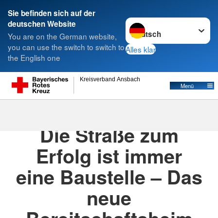
Sie befinden sich auf der
Sprache wechseln zu
deutschen Website
Suche
You are on the German website,
you can use the switch to switch to
Alles klar
the English one
Kreisverband Ansbach
Menü
30.01.2021
· Ber_Schillingsfürst_News
Die Straße zum
Erfolg ist immer
eine Baustelle – Das
neue