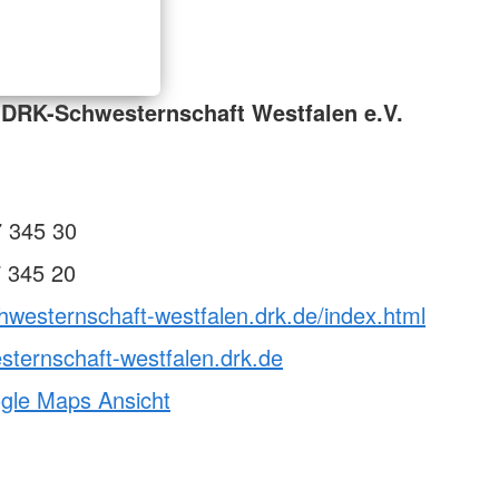
zwerge Lichtenau
Was ist das?
strolche
rs KOMPAKT: Erste Hilfe
Ausbildung zum Schlaganfallhelfer
tetten
Fort- & Weiterbildung
eit
rs KOMPAKT: Erste Hilfe
wehren (7UE)
DRK-Schwesternschaft Westfalen e.V.
Intern
Ausbilderportal
7 345 30
 345 20
hwesternschaft-westfalen.drk.de/index.html
ternschaft-westfalen.drk.de
ogle Maps Ansicht