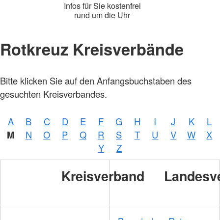
Infos für Sie kostenfrei
rund um die Uhr
Rotkreuz Kreisverbände
Bitte klicken Sie auf den Anfangsbuchstaben des
gesuchten Kreisverbandes.
A
B
C
D
E
F
G
H
I
J
K
L
M
N
O
P
Q
R
S
T
U
V
W
X
Y
Z
Kreisverband
Landesv