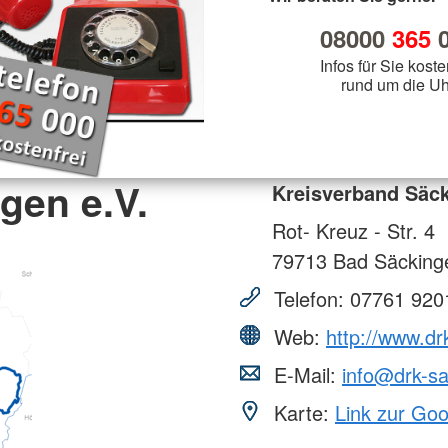
ermin stellen
Helfer vor Ort - First Responder
KiTa Burg
Schulsanitätsdienst
JRK Ortsgruppe Schillingsfürst
Sport
bach
KiTa Rezat
08000
365
0
JRK Ortsgruppe Wassertrüdingen
Rotkreuzku
mme
Informationsveranstaltungen
Oberdachs
Outdoor
hhofen
JRK Ortsgruppe Weidenbach
Infos für Sie koste
Jugendarb
Rotkreuzku
Vorträge, Präsentationen &
elsbühl
JRK Ortsgruppe Wilburgstetten
rund um die Uh
für Feuer
Vorführungen
chtwangen
JRK-Bayern
sbronn
Wohlfahrt und Sozialarbeit
rieden
tershausen
Gemeinschaft für Wohlfahrts- und
gen e.V.
Sozialarbeit
Kreisverband Säck
htenau
henburg
Rot- Kreuz - Str. 4
79713
Bad Säcking
Telefon:
07761 920
Web:
http://www.dr
E-Mail:
info@drk-s
Karte:
Link zur Go