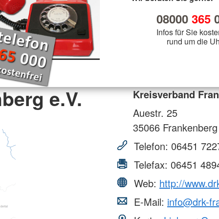
ermin stellen
Helfer vor Ort - First Responder
KiTa Burg
Schulsanitätsdienst
JRK Ortsgruppe Schillingsfürst
Sport
bach
KiTa Rezat
08000
365
0
JRK Ortsgruppe Wassertrüdingen
Rotkreuzku
mme
Informationsveranstaltungen
Oberdachs
Outdoor
hhofen
JRK Ortsgruppe Weidenbach
Infos für Sie koste
Jugendarb
Rotkreuzku
Vorträge, Präsentationen &
elsbühl
JRK Ortsgruppe Wilburgstetten
rund um die Uh
für Feuer
Vorführungen
chtwangen
JRK-Bayern
sbronn
Wohlfahrt und Sozialarbeit
rieden
tershausen
Gemeinschaft für Wohlfahrts- und
berg e.V.
Sozialarbeit
Kreisverband Fran
htenau
henburg
Auestr. 25
35066
Frankenberg
Telefon:
06451 722
Telefax:
06451 489
Web:
http://www.dr
E-Mail:
info@drk-fr