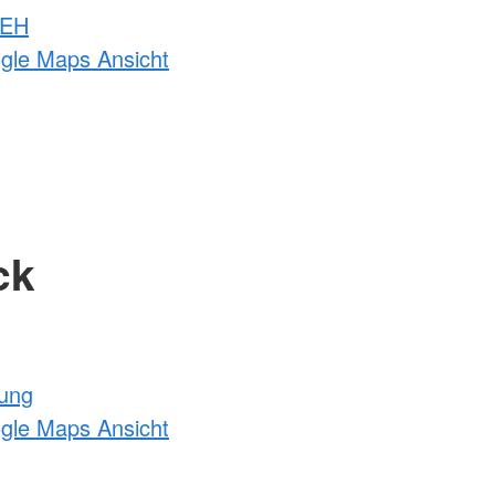
 EH
ogle Maps Ansicht
ck
tung
ogle Maps Ansicht