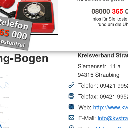
ermin stellen
Helfer vor Ort - First Responder
KiTa Burg
Schulsanitätsdienst
JRK Ortsgruppe Schillingsfürst
Sport
bach
KiTa Rezat
08000
365
0
JRK Ortsgruppe Wassertrüdingen
Rotkreuzku
mme
Informationsveranstaltungen
Oberdachs
Outdoor
hhofen
JRK Ortsgruppe Weidenbach
Infos für Sie koste
Jugendarb
Rotkreuzku
Vorträge, Präsentationen &
elsbühl
JRK Ortsgruppe Wilburgstetten
rund um die Uh
für Feuer
Vorführungen
chtwangen
JRK-Bayern
sbronn
Wohlfahrt und Sozialarbeit
rieden
tershausen
Gemeinschaft für Wohlfahrts- und
ing-Bogen
Sozialarbeit
Kreisverband Str
htenau
henburg
Siemensstr. 11 a
94315
Straubing
Telefon:
09421 995
Telefax:
09421 995
Web:
http://www.kv
E-Mail:
info@kvstra