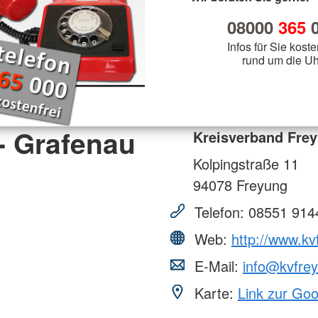
ermin stellen
Helfer vor Ort - First Responder
KiTa Burg
Schulsanitätsdienst
JRK Ortsgruppe Schillingsfürst
Sport
bach
KiTa Rezat
08000
365
0
JRK Ortsgruppe Wassertrüdingen
Rotkreuzku
mme
Informationsveranstaltungen
Oberdachs
Outdoor
hhofen
JRK Ortsgruppe Weidenbach
Infos für Sie koste
Jugendarb
Rotkreuzku
Vorträge, Präsentationen &
elsbühl
JRK Ortsgruppe Wilburgstetten
rund um die Uh
für Feuer
Vorführungen
chtwangen
JRK-Bayern
sbronn
Wohlfahrt und Sozialarbeit
rieden
tershausen
Gemeinschaft für Wohlfahrts- und
- Grafenau
Sozialarbeit
Kreisverband Frey
htenau
henburg
Kolpingstraße 11
94078
Freyung
Telefon:
08551 914
Web:
http://www.kv
E-Mail:
info@kvfrey
Karte:
Link zur Go