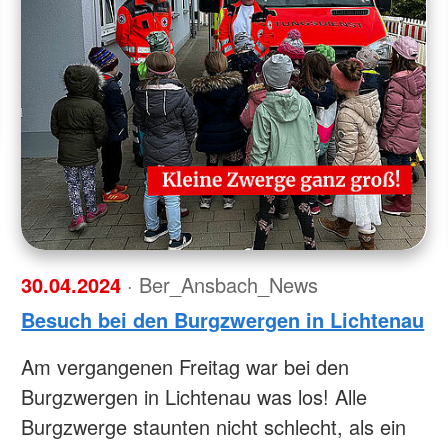
ermin stellen
KiTa Burg
Schulsanitätsdienst
JRK Ortsgruppe Schillingsfürst
Sport
Helfer vor Ort - First Responder
bach
KiTa Rezat
JRK Ortsgruppe Wassertrüdingen
Rotkreuzku
Informationsveranstaltungen
Oberdachs
Outdoor
hhofen
JRK Ortsgruppe Weidenbach
mme
Jugendarb
Rotkreuzku
Vorträge, Präsentationen &
elsbühl
JRK Ortsgruppe Wilburgstetten
für Feuer
Vorführungen
chtwangen
JRK-Bayern
sbronn
Wohlfahrt und Sozialarbeit
rieden
tershausen
Gemeinschaft für Wohlfahrts- und
Sozialarbeit
htenau
henburg
30.04.2024
· Ber_Ansbach_News
Besuch bei den Burgzwergen in Lichtenau
Am vergangenen Freitag war bei den
Burgzwergen in Lichtenau was los! Alle
Burgzwerge staunten nicht schlecht, als ein