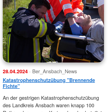
zwerge Lichtenau
Was ist das?
strolche
rs KOMPAKT: Erste Hilfe
Ausbildung zum Schlaganfallhelfer
tetten
Fort- & Weiterbildung
eit
rs KOMPAKT: Erste Hilfe
wehren (7UE)
Intern
Ausbilderportal
28.04.2024
· Ber_Ansbach_News
Katastrophenschutzübung "Brennende
Fichte"
An der gestrigen Katastrophenschutzübung
des Landkreis Ansbach waren knapp 100